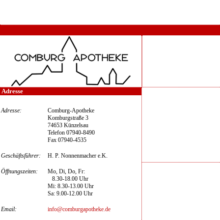
Adresse
Adresse:
Comburg-Apotheke
Komburgstraße 3
74653 Künzelsau
Telefon 07940-8490
Fax 07940-4535
Geschäftsführer:
H. P. Nonnenmacher e.K.
Öffnungszeiten:
Mo, Di, Do, Fr:
8.30-18.00 Uhr
Mi: 8.30-13.00 Uhr
Sa: 9.00-12.00 Uhr
Email:
info@comburgapotheke.de